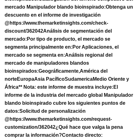
mercado Manipulador blando bioinspirado:
Obtenga un
descuento en el informe de investigación
@
https://www.themarketinsights.com/check-
discount/362042
Análisis de segmentación del
mercado:
Por tipo de producto, el mercado se
segmenta principalmente en:
Por Aplicaciones, el
mercado se segmenta en:
Análisis regional del
mercado de manipuladores blandos
bioinspirados:
Geográficamente,
América del
norte
Europa
Asia Pacífico
Sudamerica
Medio Oriente y
África
** Nota: este informe de muestra incluye:
El
informe de la industria del mercado global Manipulador
blando bioinspirado cubre los siguientes puntos de
datos:
Solicitud de personalización
@
https://www.themarketinsights.com/request-
customization/362042
¿Qué hace que valga la pena
comprar la información?
Contacto directo: