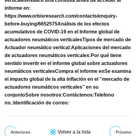
verticales
Realice una consulta antes de acceder al
informe en:
https://www.orbisresearch.com/contacts/enquiry-
before-buying/6652575
Análisis de los efectos
acumulativos de COVID-19 en el Informe global de
actuadores neumáticos verticales
Tipos de mercado de
Actuador neumático vertical:
Aplicaciones del mercado
de actuadores neumáticos verticales:
Por qué tiene
sentido invertir en el informe global sobre actuadores
neumáticos verticales
Compra el informe en
Se examina
el impacto global de la alta inflación en el “mercado de
actuadores neumáticos verticales” en su
conjunto
Sobre nosotros:
Contáctenos:
Telefono
no.:
Identificación de correo:
Volver a la lista
Anteriores
Próximo